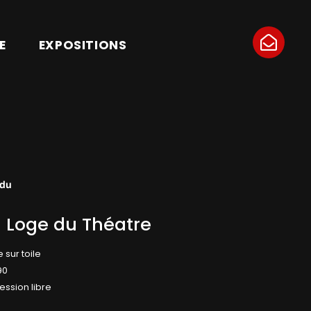
E
EXPOSITIONS
du
a Loge du Théatre
e sur toile
90
ession libre