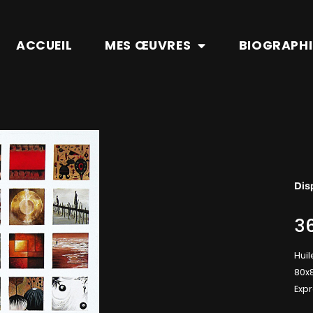
ACCUEIL
MES ŒUVRES
BIOGRAPHI
Dis
36
Huil
80x
Expr