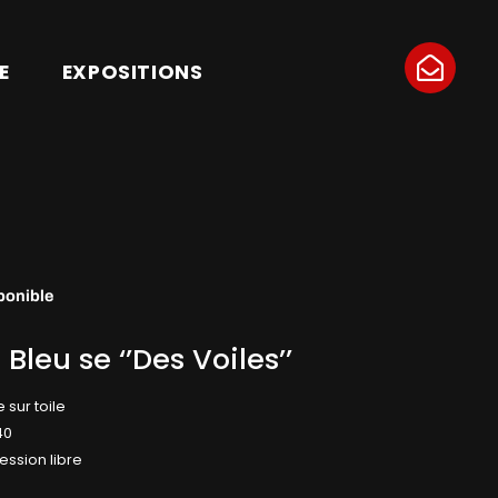
E
EXPOSITIONS
ponible
 Bleu se ‘’Des Voiles’’
e sur toile
40
ession libre